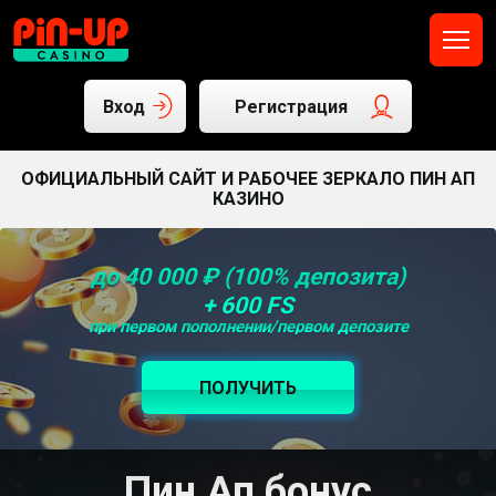
Вход
Регистрация
ОФИЦИАЛЬНЫЙ САЙТ И РАБОЧЕЕ ЗЕРКАЛО ПИН АП
КАЗИНО
до 40 000 ₽ (100% депозита)
+ 600 FS
при первом пополнении/первом депозите
ПОЛУЧИТЬ
Пин Ап бонус