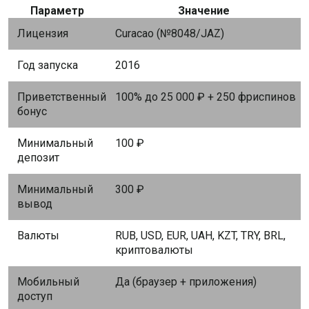
Параметр
Значение
Лицензия
Curacao (№8048/JAZ)
Год запуска
2016
Приветственный
100% до 25 000 ₽ + 250 фриспинов
бонус
Минимальный
100 ₽
депозит
Минимальный
300 ₽
вывод
Валюты
RUB, USD, EUR, UAH, KZT, TRY, BRL,
криптовалюты
Мобильный
Да (браузер + приложения)
доступ