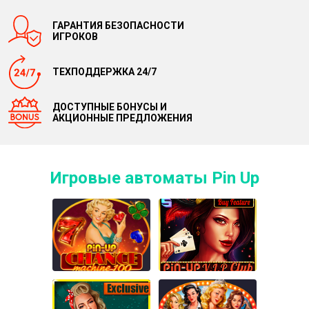
ГАРАНТИЯ БЕЗОПАСНОСТИ
ИГРОКОВ
ТЕХПОДДЕРЖКА 24/7
ДОСТУПНЫЕ БОНУСЫ И
АКЦИОННЫЕ ПРЕДЛОЖЕНИЯ
Игровые автоматы Pin Up