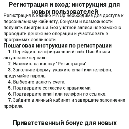
Регистрация и вход: инструкция для
новых пользователей
Регистрация в казино Pin Up необходима для доступа к
персональному кабинету, бонусам и возможности
получать выигрыши. Без учётной записи невозможно
проводить денежные операции и участвовать в
программах лояльности.
Пошаговая инструкция по регистрации
Перейдите на официальный сайт Пин Ап или
актуальное зеркало.
Нажмите на кнопку "Регистрация".
Заполните форму: укажите email или телефон,
придумайте пароль.
Выберите валюту счёта.
Подтвердите согласие с правилами.
Подтвердите email или телефон по ссылке.
Зайдите в личный кабинет и завершите заполнение
профиля.
Приветственный бонус для новых