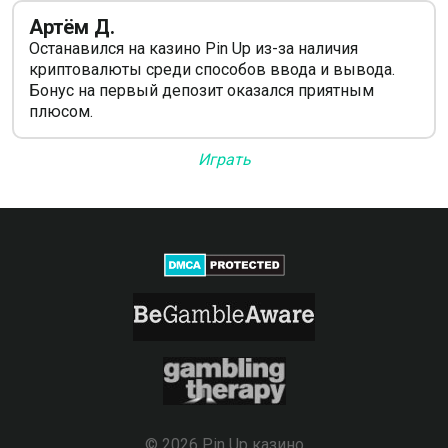
Артём Д.
Останавился на казино Pin Up из-за наличия
криптовалюты среди способов ввода и вывода.
Бонус на первый депозит оказался приятным
плюсом.
Играть
© 2026 Pin Up казино