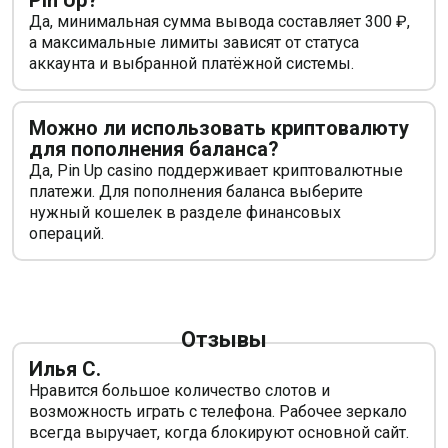
Pin Up?
Да, минимальная сумма вывода составляет 300 ₽,
а максимальные лимиты зависят от статуса
аккаунта и выбранной платёжной системы.
Можно ли использовать криптовалюту
для пополнения баланса?
Да, Pin Up casino поддерживает криптовалютные
платежи. Для пополнения баланса выберите
нужный кошелек в разделе финансовых
операций.
Отзывы
Илья С.
Нравится большое количество слотов и
возможность играть с телефона. Рабочее зеркало
всегда выручает, когда блокируют основной сайт.