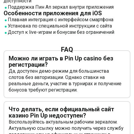
доступности
Поддержка Пин Ап зеркал внутри приложения
Особенности приложения для iOS
Плавная интеграция с интерфейсом смартфона
Установка по специальной инструкции с сайта
Доступ к live-играм и бонусам без ограничений
FAQ
Можно ли играть в Pin Up casino без
регистрации?
Да, доступен демо-режим для большинства
слотов без авторизации. Однако ставки на
реальные деньги, участие в турнирах и получение
бонусов требуют регистрации.
Что делать, если официальный сайт
казино Pin Up недоступен?
Воспользуйтесь актуальным рабочим зеркалом.
Актуальную ссылку можно получить через службу