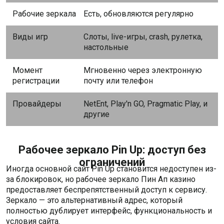
Рабочие зеркала
Есть, обновляются регулярно
Виды игр
Слоты, live-игры, crash, рулетка,
настольные
Момент
Мгновенно через электронную
регистрации
почту или телефон
Провайдеры
NetEnt, Play'n GO, Pragmatic Play, и
другие
Рабочее зеркало Pin Up: доступ без
ограничений
Иногда основной сайт Pin Up становится недоступен из-
за блокировок, но рабочее зеркало Пин Ап казино
предоставляет беспрепятственный доступ к сервису.
Зеркало — это альтернативный адрес, который
полностью дублирует интерфейс, функциональность и
условия сайта.