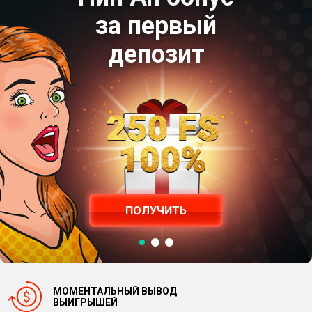
за первый
депозит
ПОЛУЧИТЬ
МОМЕНТАЛЬНЫЙ ВЫВОД
ВЫИГРЫШЕЙ