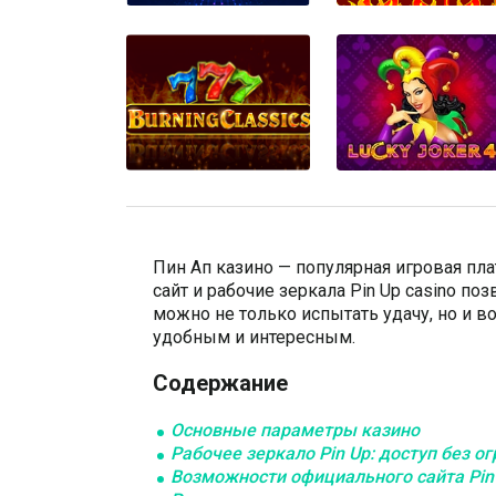
Пин Ап казино — популярная игровая п
сайт и рабочие зеркала Pin Up casino 
можно не только испытать удачу, но и в
удобным и интересным.
Содержание
Основные параметры казино
Рабочее зеркало Pin Up: доступ без о
Возможности официального сайта Pin 