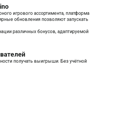
ino
ного игрового ассортимента, платформа
лярные обновления позволяют запускать
инации различных бонусов, адаптируемой
ователей
жности получать выигрыши. Без учётной