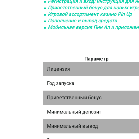
Регистрация и вход: инструкция для 
Приветственный бонус для новых игр
Игровой ассортимент казино Pin Up
Пополнение и вывод средств
Мобильная версия Пин Ап и приложен
Параметр
Лицензия
Год запуска
Приветственный бонус
Минимальный депозит
Минимальный вывод