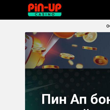
О
Пин Ап бо