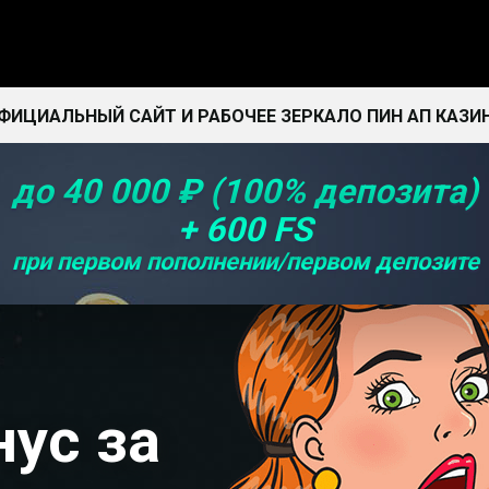
ФИЦИАЛЬНЫЙ САЙТ И РАБОЧЕЕ ЗЕРКАЛО ПИН АП КАЗИ
до 40 000 ₽ (100% депозита)
+ 600 FS
при первом пополнении/первом депозите
нус за