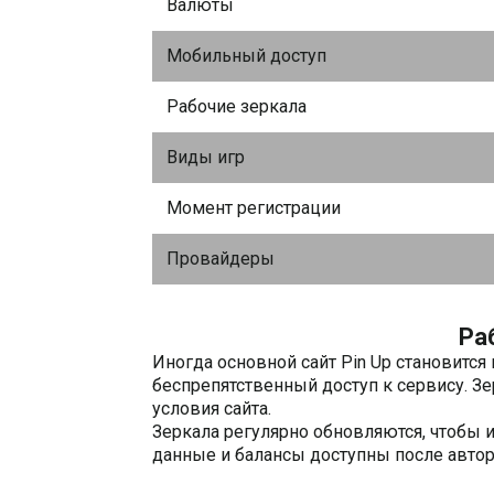
Валюты
Мобильный доступ
Рабочие зеркала
Виды игр
Момент регистрации
Провайдеры
Ра
Иногда основной сайт Pin Up становится
беспрепятственный доступ к сервису. З
условия сайта.
Зеркала регулярно обновляются, чтобы и
данные и балансы доступны после автор