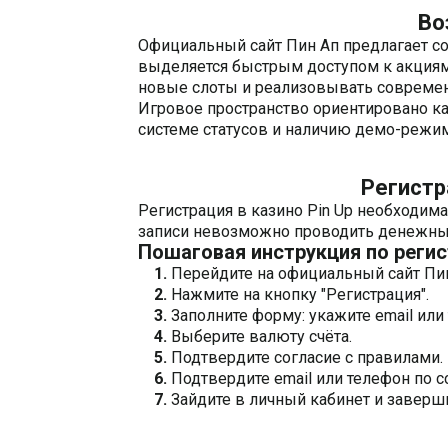
Во
Официальный сайт Пин Ап предлагает с
выделяется быстрым доступом к акциям,
новые слоты и реализовывать современ
Игровое пространство ориентировано ка
системе статусов и наличию демо-режи
Регистр
Регистрация в казино Pin Up необходим
записи невозможно проводить денежные
Пошаговая инструкция по реги
Перейдите на официальный сайт Пин
Нажмите на кнопку "Регистрация".
Заполните форму: укажите email или
Выберите валюту счёта.
Подтвердите согласие с правилами.
Подтвердите email или телефон по с
Зайдите в личный кабинет и заверш