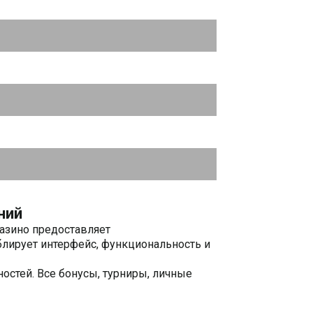
ний
казино предоставляет
блирует интерфейс, функциональность и
ностей. Все бонусы, турниры, личные