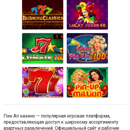
Пин Ап казино — популярная игровая платформа,
предоставляющая доступ к широкому ассортименту
азартных развлечений. Официальный сайт и рабочие