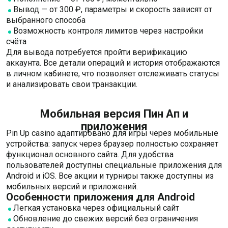
Вывод — от 300 ₽, параметры и скорость зависят от
выбранного способа
Возможность контроля лимитов через настройки
счёта
Для вывода потребуется пройти верификацию
аккаунта. Все детали операций и история отображаются
в личном кабинете, что позволяет отслеживать статусы
и анализировать свои транзакции.
Мобильная версия Пин Ап и
приложения
Pin Up casino адаптировано для игры через мобильные
устройства: запуск через браузер полностью сохраняет
функционал основного сайта. Для удобства
пользователей доступны специальные приложения для
Android и iOS. Все акции и турниры также доступны из
мобильных версий и приложений.
Особенности приложения для Android
Легкая установка через официальный сайт
Обновление до свежих версий без ограничения