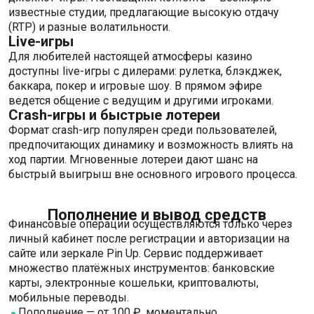
известные студии, предлагающие высокую отдачу
(RTP) и разные волатильности.
Live-игры
Для любителей настоящей атмосферы казино
доступны live-игры с дилерами: рулетка, блэкджек,
баккара, покер и игровые шоу. В прямом эфире
ведется общение с ведущим и другими игроками.
Crash-игры и быстрые лотереи
Формат crash-игр популярен среди пользователей,
предпочитающих динамику и возможность влиять на
ход партии. Мгновенные лотереи дают шанс на
быстрый выигрыш вне основного игрового процесса.
Пополнение и вывод средств
Финансовые операции осуществляются только через
личный кабинет после регистрации и авторизации на
сайте или зеркале Pin Up. Сервис поддерживает
множество платёжных инструментов: банковские
карты, электронные кошельки, криптовалюты,
мобильные переводы.
Пополнение — от 100 ₽, моментально