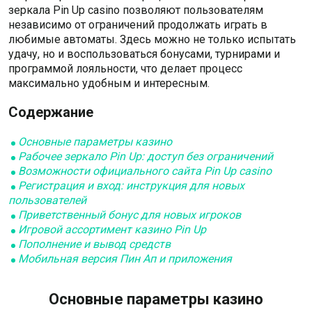
зеркала Pin Up casino позволяют пользователям
независимо от ограничений продолжать играть в
любимые автоматы. Здесь можно не только испытать
удачу, но и воспользоваться бонусами, турнирами и
программой лояльности, что делает процесс
максимально удобным и интересным.
Содержание
Основные параметры казино
Рабочее зеркало Pin Up: доступ без ограничений
Возможности официального сайта Pin Up casino
Регистрация и вход: инструкция для новых
пользователей
Приветственный бонус для новых игроков
Игровой ассортимент казино Pin Up
Пополнение и вывод средств
Мобильная версия Пин Ап и приложения
Основные параметры казино