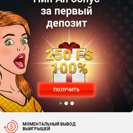
за первый
депозит
ПОЛУЧИТЬ
МОМЕНТАЛЬНЫЙ ВЫВОД
ВЫИГРЫШЕЙ