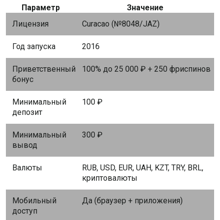
Параметр
Значение
Лицензия
Curacao (№8048/JAZ)
Год запуска
2016
Приветственный
100% до 25 000 ₽ + 250 фриспинов
бонус
Минимальный
100 ₽
депозит
Минимальный
300 ₽
вывод
Валюты
RUB, USD, EUR, UAH, KZT, TRY, BRL,
криптовалюты
Мобильный
Да (браузер + приложения)
доступ