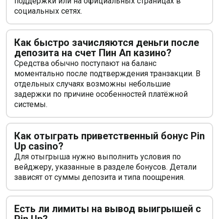
поддержки или на официальных страницах в
социальных сетях.
Как быстро зачисляются деньги после
депозита на счет Пин Ап казино?
Средства обычно поступают на баланс
моментально после подтверждения транзакции. В
отдельных случаях возможны небольшие
задержки по причине особенностей платёжной
системы.
Как отыграть приветственный бонус Pin
Up casino?
Для отыгрыша нужно выполнить условия по
вейджеру, указанные в разделе бонусов. Детали
зависят от суммы депозита и типа поощрения.
Есть ли лимиты на вывод выигрышей с