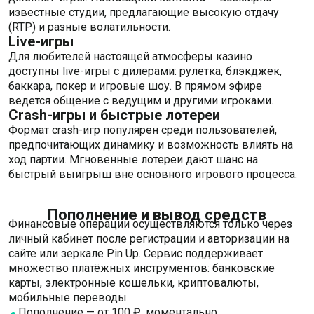
известные студии, предлагающие высокую отдачу
(RTP) и разные волатильности.
Live-игры
Для любителей настоящей атмосферы казино
доступны live-игры с дилерами: рулетка, блэкджек,
баккара, покер и игровые шоу. В прямом эфире
ведется общение с ведущим и другими игроками.
Crash-игры и быстрые лотереи
Формат crash-игр популярен среди пользователей,
предпочитающих динамику и возможность влиять на
ход партии. Мгновенные лотереи дают шанс на
быстрый выигрыш вне основного игрового процесса.
Пополнение и вывод средств
Финансовые операции осуществляются только через
личный кабинет после регистрации и авторизации на
сайте или зеркале Pin Up. Сервис поддерживает
множество платёжных инструментов: банковские
карты, электронные кошельки, криптовалюты,
мобильные переводы.
Пополнение — от 100 ₽, моментально