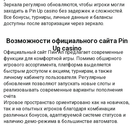
Зеркала регулярно обновляются, чтобы игроки могли
заходить в Pin Up casino без задержек и сложностей.
Все бонусы, турниры, личные данные и балансы
доступны после авторизации через зеркало.
Возможности официального сайта Pin
Up casino
Официальный сайт Пин Ап предлагает современные
функции для комфортной игры. Помимо обширного
игрового ассортимента, платформа выделяется
быстрым доступом к акциям, турнирам, а также
личному кабинету пользователя. Регулярные
обновления позволяют запускать новые слоты и
реализовывать современные варианты пополнения
счёта.
Игровое пространство ориентировано как на новичков,
так и на опытных игроков благодаря комбинации
различных бонусов, адаптируемой системе статусов и
наличию демо-режима в большинстве автоматов.