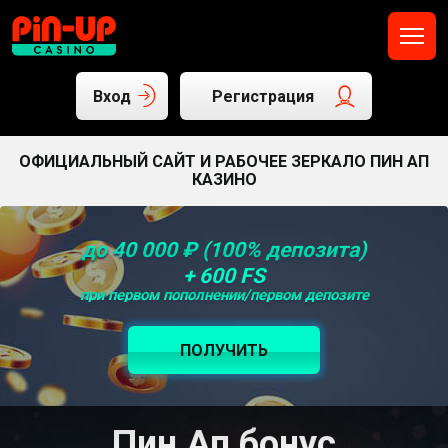
Вход
Регистрация
ОФИЦИАЛЬНЫЙ САЙТ И РАБОЧЕЕ ЗЕРКАЛО ПИН АП
КАЗИНО
до 40 000 ₽ (100% депозита)
+ 600 FS
при первом пополнении/первом депозите
ПОЛУЧИТЬ
Пин Ап бонус