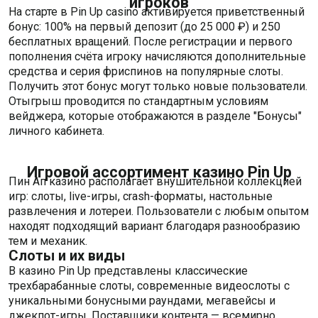
игроков
На старте в Pin Up casino активируется приветственный
бонус: 100% на первый депозит (до 25 000 ₽) и 250
бесплатных вращений. После регистрации и первого
пополнения счёта игроку начисляются дополнительные
средства и серия фриспинов на популярные слоты.
Получить этот бонус могут только новые пользователи.
Отыгрыш проводится по стандартным условиям
вейджера, которые отображаются в разделе "Бонусы"
личного кабинета.
Игровой ассортимент казино Pin Up
Пин Ап казино располагает внушительной коллекцией
игр: слоты, live-игры, crash-форматы, настольные
развлечения и лотереи. Пользователи с любым опытом
находят подходящий вариант благодаря разнообразию
тем и механик.
Слоты и их виды
В казино Pin Up представлены классические
трехбарабанные слоты, современные видеослоты с
уникальными бонусными раундами, мегавейсы и
джекпот-игры. Поставщики контента — всемирно