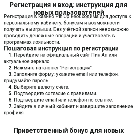
Регистрация и вход: инструкция для
новых пользователей
Регистрация в казино Pin Up необходима для доступа к
персональному кабинету, бонусам и возможности
получать выигрыши. Без учётной записи невозможно
проводить денежные операции и участвовать в
программах лояльности.
Пошаговая инструкция по регистрации
Перейдите на официальный сайт Пин Ап или
актуальное зеркало.
Нажмите на кнопку "Регистрация".
Заполните форму: укажите email или телефон,
придумайте пароль.
Выберите валюту счёта.
Подтвердите согласие с правилами.
Подтвердите email или телефон по ссылке.
Зайдите в личный кабинет и завершите заполнение
профиля.
Приветственный бонус для новых