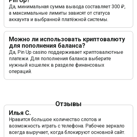
Pin Up?
Да, минимальная сумма вывода составляет 300 ₽,
а максимальные лимиты зависят от статуса
аккаунта и выбранной платёжной системы.
Можно ли использовать криптовалюту
для пополнения баланса?
Да, Pin Up casino поддерживает криптовалютные
платежи. Для пополнения баланса выберите
нужный кошелек в разделе финансовых
операций.
Отзывы
Илья С.
Нравится большое количество слотов и
возможность играть с телефона. Рабочее зеркало
всегда выручает, когда блокируют основной сайт.