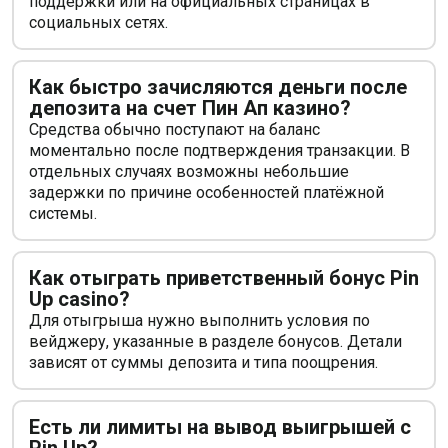
поддержки или на официальных страницах в
социальных сетях.
Как быстро зачисляются деньги после
депозита на счет Пин Ап казино?
Средства обычно поступают на баланс
моментально после подтверждения транзакции. В
отдельных случаях возможны небольшие
задержки по причине особенностей платёжной
системы.
Как отыграть приветственный бонус Pin
Up casino?
Для отыгрыша нужно выполнить условия по
вейджеру, указанные в разделе бонусов. Детали
зависят от суммы депозита и типа поощрения.
Есть ли лимиты на вывод выигрышей с