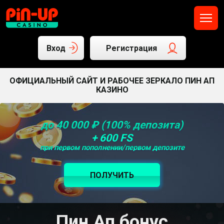
Вход
Регистрация
ОФИЦИАЛЬНЫЙ САЙТ И РАБОЧЕЕ ЗЕРКАЛО ПИН АП
КАЗИНО
до 40 000 ₽ (100% депозита)
+ 600 FS
при первом пополнении/первом депозите
ПОЛУЧИТЬ
Пин Ап бонус