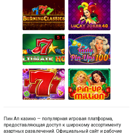
Пин Ап казино — популярная игровая платформа,
предоставляющая доступ к широкому ассортименту
азартных развлечений. Официальный сайт и рабочие