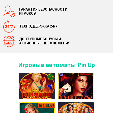
ГАРАНТИЯ БЕЗОПАСНОСТИ
ИГРОКОВ
ТЕХПОДДЕРЖКА 24/7
ДОСТУПНЫЕ БОНУСЫ И
АКЦИОННЫЕ ПРЕДЛОЖЕНИЯ
Игровые автоматы Pin Up