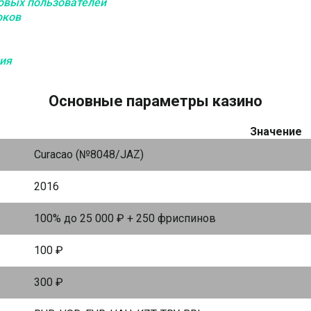
новых пользователей
оков
ия
Основные параметры казино
Значение
Curacao (№8048/JAZ)
2016
100% до 25 000 ₽ + 250 фриспинов
100 ₽
300 ₽