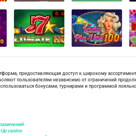
латформа, предоставляющая доступ к широкому ассортимен
позволяют пользователям независимо от ограничений продо
оспользоваться бонусами, турнирами и программой лояльн
граничений
Up casino