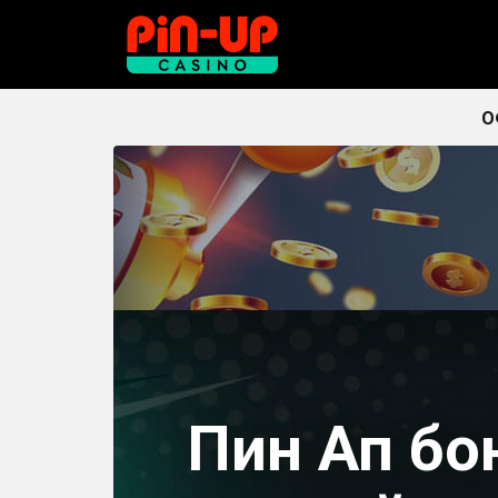
О
Пин Ап бо