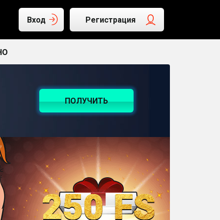
Вход
Регистрация
НО
ПОЛУЧИТЬ
Т