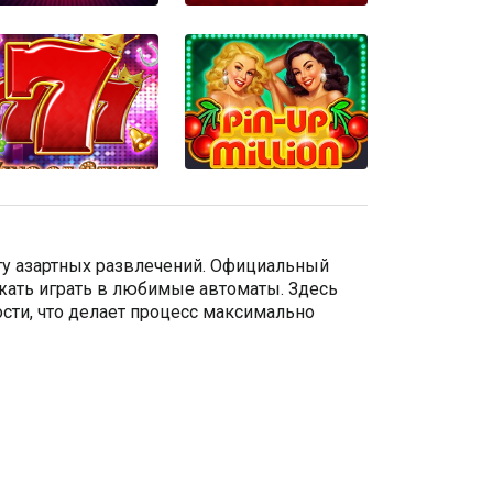
ту азартных развлечений. Официальный
лжать играть в любимые автоматы. Здесь
ости, что делает процесс максимально