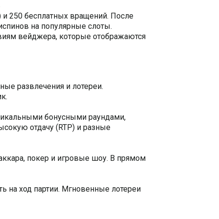
в
₽) и 250 бесплатных вращений. После
испинов на популярные слоты.
овиям вейджера, которые отображаются
ьные развлечения и лотереи.
к.
уникальными бонусными раундами,
сокую отдачу (RTP) и разные
аккара, покер и игровые шоу. В прямом
ь на ход партии. Мгновенные лотереи