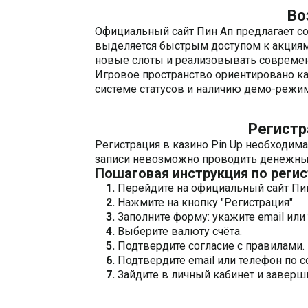
Во
Официальный сайт Пин Ап предлагает с
выделяется быстрым доступом к акциям,
новые слоты и реализовывать современ
Игровое пространство ориентировано ка
системе статусов и наличию демо-режи
Регистр
Регистрация в казино Pin Up необходим
записи невозможно проводить денежные
Пошаговая инструкция по реги
Перейдите на официальный сайт Пин
Нажмите на кнопку "Регистрация".
Заполните форму: укажите email или
Выберите валюту счёта.
Подтвердите согласие с правилами.
Подтвердите email или телефон по с
Зайдите в личный кабинет и заверш