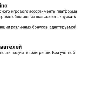
ino
ного игрового ассортимента, платформа
лярные обновления позволяют запускать
инации различных бонусов, адаптируемой
ователей
жности получать выигрыши. Без учётной