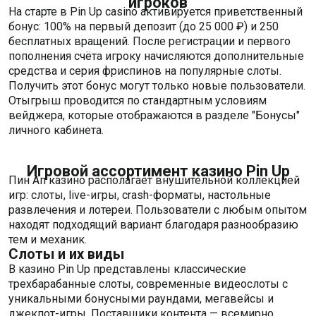
игроков
На старте в Pin Up casino активируется приветственный
бонус: 100% на первый депозит (до 25 000 ₽) и 250
бесплатных вращений. После регистрации и первого
пополнения счёта игроку начисляются дополнительные
средства и серия фриспинов на популярные слоты.
Получить этот бонус могут только новые пользователи.
Отыгрыш проводится по стандартным условиям
вейджера, которые отображаются в разделе "Бонусы"
личного кабинета.
Игровой ассортимент казино Pin Up
Пин Ап казино располагает внушительной коллекцией
игр: слоты, live-игры, crash-форматы, настольные
развлечения и лотереи. Пользователи с любым опытом
находят подходящий вариант благодаря разнообразию
тем и механик.
Слоты и их виды
В казино Pin Up представлены классические
трехбарабанные слоты, современные видеослоты с
уникальными бонусными раундами, мегавейсы и
джекпот-игры. Поставщики контента — всемирно