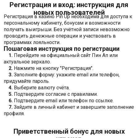
Регистрация и вход: инструкция для
новых пользователей
Регистрация в казино Pin Up необходима для доступа к
персональному кабинету, бонусам и возможности
получать выигрыши. Без учётной записи невозможно
проводить денежные операции и участвовать в
программах лояльности.
Пошаговая инструкция по регистрации
Перейдите на официальный сайт Пин Ап или
актуальное зеркало.
Нажмите на кнопку "Регистрация".
Заполните форму: укажите email или телефон,
придумайте пароль.
Выберите валюту счёта.
Подтвердите согласие с правилами.
Подтвердите email или телефон по ссылке.
Зайдите в личный кабинет и завершите заполнение
профиля.
Приветственный бонус для новых