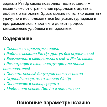
зеркала Pin Up casino позволяют пользователям
независимо от ограничений продолжать играть в
любимые автоматы. Здесь можно не только испытать
удачу, но и воспользоваться бонусами, турнирами и
программой лояльности, что делает процесс
максимально удобным и интересным.
Содержание
Основные параметры казино
Рабочее зеркало Pin Up: доступ без ограничений
Возможности официального сайта Pin Up casino
Регистрация и вход: инструкция для новых
пользователей
Приветственный бонус для новых игроков
Игровой ассортимент казино Pin Up
Пополнение и вывод средств
Мобильная версия Пин Ап и приложения
Основные параметры казино