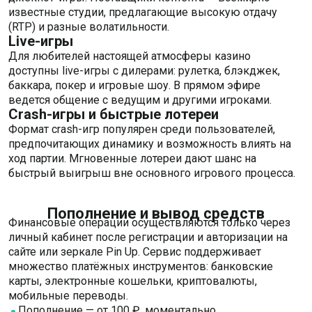
известные студии, предлагающие высокую отдачу
(RTP) и разные волатильности.
Live-игры
Для любителей настоящей атмосферы казино
доступны live-игры с дилерами: рулетка, блэкджек,
баккара, покер и игровые шоу. В прямом эфире
ведется общение с ведущим и другими игроками.
Crash-игры и быстрые лотереи
Формат crash-игр популярен среди пользователей,
предпочитающих динамику и возможность влиять на
ход партии. Мгновенные лотереи дают шанс на
быстрый выигрыш вне основного игрового процесса.
Пополнение и вывод средств
Финансовые операции осуществляются только через
личный кабинет после регистрации и авторизации на
сайте или зеркале Pin Up. Сервис поддерживает
множество платёжных инструментов: банковские
карты, электронные кошельки, криптовалюты,
мобильные переводы.
Пополнение — от 100 ₽, моментально