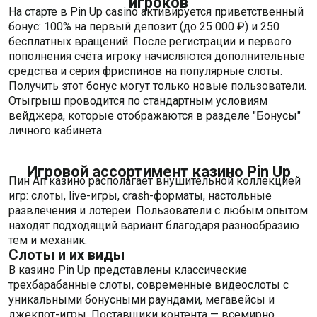
игроков
На старте в Pin Up casino активируется приветственный
бонус: 100% на первый депозит (до 25 000 ₽) и 250
бесплатных вращений. После регистрации и первого
пополнения счёта игроку начисляются дополнительные
средства и серия фриспинов на популярные слоты.
Получить этот бонус могут только новые пользователи.
Отыгрыш проводится по стандартным условиям
вейджера, которые отображаются в разделе "Бонусы"
личного кабинета.
Игровой ассортимент казино Pin Up
Пин Ап казино располагает внушительной коллекцией
игр: слоты, live-игры, crash-форматы, настольные
развлечения и лотереи. Пользователи с любым опытом
находят подходящий вариант благодаря разнообразию
тем и механик.
Слоты и их виды
В казино Pin Up представлены классические
трехбарабанные слоты, современные видеослоты с
уникальными бонусными раундами, мегавейсы и
джекпот-игры. Поставщики контента — всемирно