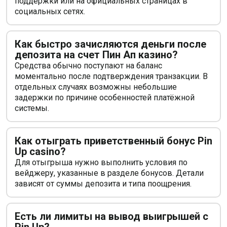
поддержки или на официальных страницах в
социальных сетях.
Как быстро зачисляются деньги после
депозита на счет Пин Ап казино?
Средства обычно поступают на баланс
моментально после подтверждения транзакции. В
отдельных случаях возможны небольшие
задержки по причине особенностей платёжной
системы.
Как отыграть приветственный бонус Pin
Up casino?
Для отыгрыша нужно выполнить условия по
вейджеру, указанные в разделе бонусов. Детали
зависят от суммы депозита и типа поощрения.
Есть ли лимиты на вывод выигрышей с