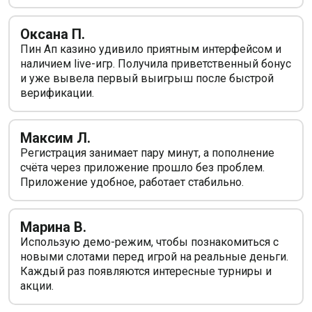
Оксана П.
Пин Ап казино удивило приятным интерфейсом и
наличием live-игр. Получила приветственный бонус
и уже вывела первый выигрыш после быстрой
верификации.
Максим Л.
Регистрация занимает пару минут, а пополнение
счёта через приложение прошло без проблем.
Приложение удобное, работает стабильно.
Марина В.
Использую демо-режим, чтобы познакомиться с
новыми слотами перед игрой на реальные деньги.
Каждый раз появляются интересные турниры и
акции.