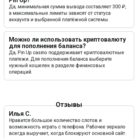
Pin Up?
Да, минимальная сумма вывода составляет 300 ₽,
а максимальные лимиты зависят от статуса
аккаунта и выбранной платёжной системы.
Можно ли использовать криптовалюту
для пополнения баланса?
Да, Pin Up casino поддерживает криптовалютные
платежи. Для пополнения баланса выберите
нужный кошелек в разделе финансовых
операций.
Отзывы
Илья С.
Нравится большое количество слотов и
возможность играть с телефона. Рабочее зеркало
всегда выручает, когда блокируют основной сайт.