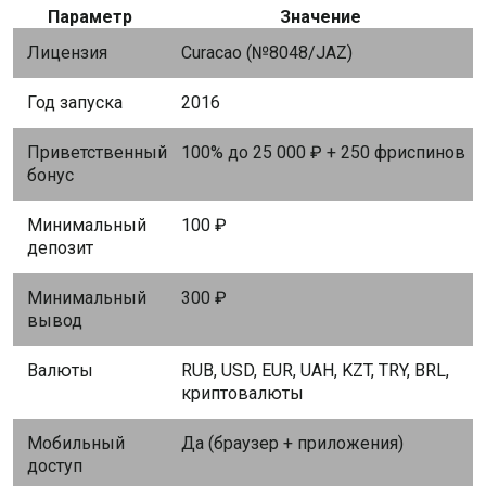
Параметр
Значение
Лицензия
Curacao (№8048/JAZ)
Год запуска
2016
Приветственный
100% до 25 000 ₽ + 250 фриспинов
бонус
Минимальный
100 ₽
депозит
Минимальный
300 ₽
вывод
Валюты
RUB, USD, EUR, UAH, KZT, TRY, BRL,
криптовалюты
Мобильный
Да (браузер + приложения)
доступ