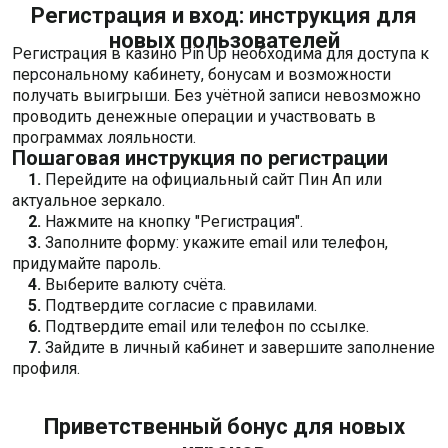
Регистрация и вход: инструкция для
новых пользователей
Регистрация в казино Pin Up необходима для доступа к
персональному кабинету, бонусам и возможности
получать выигрыши. Без учётной записи невозможно
проводить денежные операции и участвовать в
программах лояльности.
Пошаговая инструкция по регистрации
Перейдите на официальный сайт Пин Ап или
актуальное зеркало.
Нажмите на кнопку "Регистрация".
Заполните форму: укажите email или телефон,
придумайте пароль.
Выберите валюту счёта.
Подтвердите согласие с правилами.
Подтвердите email или телефон по ссылке.
Зайдите в личный кабинет и завершите заполнение
профиля.
Приветственный бонус для новых