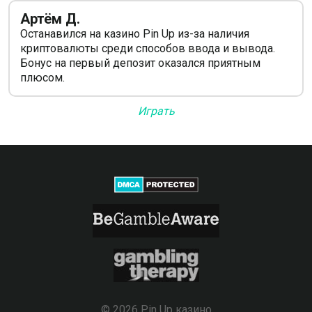
Артём Д.
Останавился на казино Pin Up из-за наличия
криптовалюты среди способов ввода и вывода.
Бонус на первый депозит оказался приятным
плюсом.
Играть
© 2026 Pin Up казино