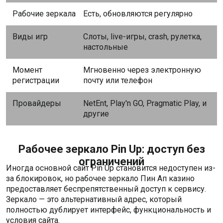
Рабочие зеркала
Есть, обновляются регулярно
Виды игр
Слоты, live-игры, crash, рулетка,
настольные
Момент
Мгновенно через электронную
регистрации
почту или телефон
Провайдеры
NetEnt, Play'n GO, Pragmatic Play, и
другие
Рабочее зеркало Pin Up: доступ без
ограничений
Иногда основной сайт Pin Up становится недоступен из-
за блокировок, но рабочее зеркало Пин Ап казино
предоставляет беспрепятственный доступ к сервису.
Зеркало — это альтернативный адрес, который
полностью дублирует интерфейс, функциональность и
условия сайта.