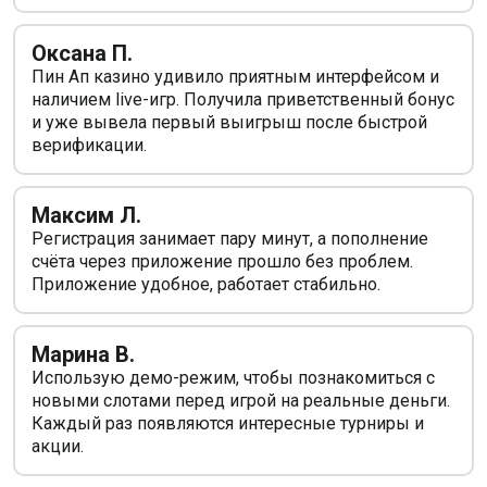
Оксана П.
Пин Ап казино удивило приятным интерфейсом и
наличием live-игр. Получила приветственный бонус
и уже вывела первый выигрыш после быстрой
верификации.
Максим Л.
Регистрация занимает пару минут, а пополнение
счёта через приложение прошло без проблем.
Приложение удобное, работает стабильно.
Марина В.
Использую демо-режим, чтобы познакомиться с
новыми слотами перед игрой на реальные деньги.
Каждый раз появляются интересные турниры и
акции.