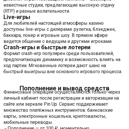
известные студии, предлагающие высокую отдачу
(RTP) и разные волатильности.
Live-игры
Для любителей настоящей атмосферы казино
доступны live-игры с дилерами: рулетка, блэкджек,
баккара, покер и игровые шоу. В прямом эфире
ведется общение с ведущим и другими игроками.
Crash-игры и быстрые лотереи
Формат crash-игр популярен среди пользователей,
предпочитающих динамику и возможность влиять на
ход партии. Мгновенные лотереи дают шанс на
быстрый выигрыш вне основного игрового процесса.
Пополнение и вывод средств
Финансовые операции осуществляются только через
личный кабинет после регистрации и авторизации на
сайте или зеркале Pin Up. Сервис поддерживает
множество платёжных инструментов: банковские
карты, электронные кошельки, криптовалюты,
мобильные переводы.
Пополнение — от 100 ₽, моментально