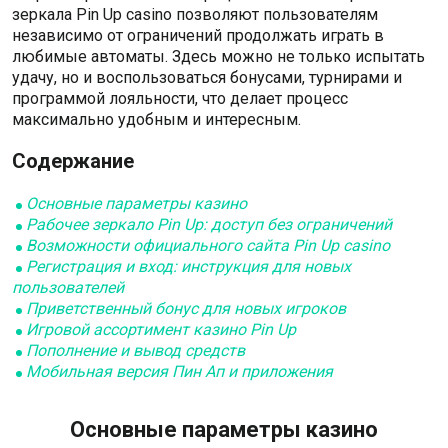
зеркала Pin Up casino позволяют пользователям
независимо от ограничений продолжать играть в
любимые автоматы. Здесь можно не только испытать
удачу, но и воспользоваться бонусами, турнирами и
программой лояльности, что делает процесс
максимально удобным и интересным.
Содержание
Основные параметры казино
Рабочее зеркало Pin Up: доступ без ограничений
Возможности официального сайта Pin Up casino
Регистрация и вход: инструкция для новых
пользователей
Приветственный бонус для новых игроков
Игровой ассортимент казино Pin Up
Пополнение и вывод средств
Мобильная версия Пин Ап и приложения
Основные параметры казино