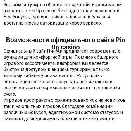
Зеркала регулярно обновляются, чтобы игроки могли
заходить в Pin Up casino без задержек и сложностей.
Все бонусы, турниры, личные данные и балансы
доступны после авторизации через зеркало.
Возможности официального сайта Pin
Up casino
Официальный сайт Пин Ап предлагает современные
функции для комфортной игры. Помимо обширного
игрового ассортимента, платформа выделяется
быстрым доступом к акциям, турнирам, а также
личному кабинету пользователя. Регулярные
обновления позволяют запускать новые слоты и
реализовывать современные варианты пополнения
счёта.
Игровое пространство ориентировано как на новичков,
так и на опытных игроков благодаря комбинации
различных бонусов, адаптируемой системе статусов и
наличию демо-режима в большинстве автоматов.