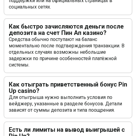
поддержки или на официальных страницах в
социальных сетях.
Как быстро зачисляются деньги после
депозита на счет Пин Ап казино?
Средства обычно поступают на баланс
моментально после подтверждения транзакции. В
отдельных случаях возможны небольшие
задержки по причине особенностей платёжной
системы.
Как отыграть приветственный бонус Pin
Up casino?
Для отыгрыша нужно выполнить условия по
вейджеру, указанные в разделе бонусов. Детали
зависят от суммы депозита и типа поощрения.
Есть ли лимиты на вывод выигрышей с