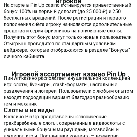
игроков
На старте в Pin Up casino активируется приветственный
бонус: 100% на первый депозит (до 25 000 ₽) и 250
бесплатных вращений. После регистрации и первого
пополнения счёта игроку начисляются дополнительные
средства и серия фриспинов на популярные слоты.
Получить этот бонус могут только новые пользователи.
Отыгрыш проводится по стандартным условиям
вейджера, которые отображаются в разделе "Бонусы"
личного кабинета.
Игровой ассортимент казино Pin Up
Пин Ап казино располагает внушительной коллекцией
игр: слоты, live-игры, crash-форматы, настольные
развлечения и лотереи. Пользователи с любым опытом
находят подходящий вариант благодаря разнообразию
тем и механик.
Слоты и их виды
В казино Pin Up представлены классические
трехбарабанные слоты, современные видеослоты с
уникальными бонусными раундами, мегавейсы и
джекпот-игры. Поставщики контента — всемирно