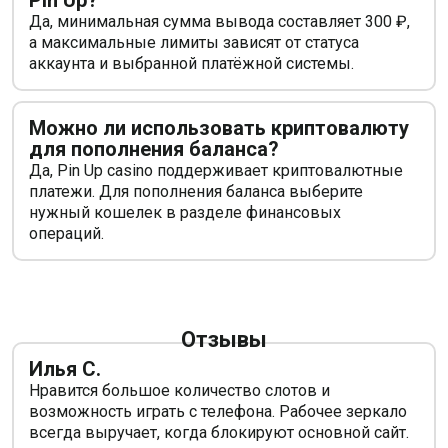
Pin Up?
Да, минимальная сумма вывода составляет 300 ₽,
а максимальные лимиты зависят от статуса
аккаунта и выбранной платёжной системы.
Можно ли использовать криптовалюту
для пополнения баланса?
Да, Pin Up casino поддерживает криптовалютные
платежи. Для пополнения баланса выберите
нужный кошелек в разделе финансовых
операций.
Отзывы
Илья С.
Нравится большое количество слотов и
возможность играть с телефона. Рабочее зеркало
всегда выручает, когда блокируют основной сайт.