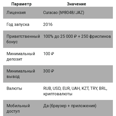
Параметр
Значение
Лицензия
Curacao (№8048/JAZ)
Год запуска
2016
Приветственный
100% до 25 000 ₽ + 250 фриспинов
бонус
Минимальный
100 ₽
депозит
Минимальный
300 ₽
вывод
Валюты
RUB, USD, EUR, UAH, KZT, TRY, BRL,
криптовалюты
Мобильный
Да (браузер + приложения)
доступ