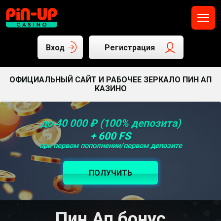
Вход
Регистрация
ОФИЦИАЛЬНЫЙ САЙТ И РАБОЧЕЕ ЗЕРКАЛО ПИН АП
КАЗИНО
до 40 000 ₽ (100% депозита)
+ 600 FS
при первом пополнении/первом депозите
ПОЛУЧИТЬ
Пин Ап бонус