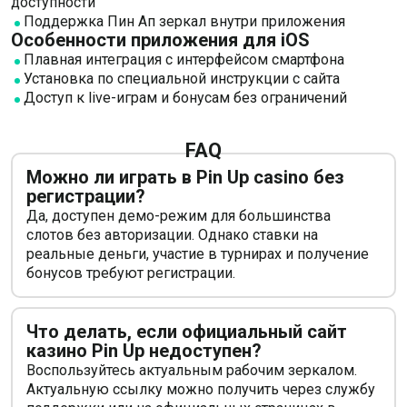
доступности
Поддержка Пин Ап зеркал внутри приложения
Особенности приложения для iOS
Плавная интеграция с интерфейсом смартфона
Установка по специальной инструкции с сайта
Доступ к live-играм и бонусам без ограничений
FAQ
Можно ли играть в Pin Up casino без
регистрации?
Да, доступен демо-режим для большинства
слотов без авторизации. Однако ставки на
реальные деньги, участие в турнирах и получение
бонусов требуют регистрации.
Что делать, если официальный сайт
казино Pin Up недоступен?
Воспользуйтесь актуальным рабочим зеркалом.
Актуальную ссылку можно получить через службу