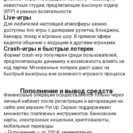
известные студии, предлагающие высокую отдачу
(RTP) и разные волатильности.
Live-игры
Для любителей настоящей атмосферы казино
доступны live-игры с дилерами: рулетка, блэкджек,
баккара, покер и игровые шоу. В прямом эфире
ведется общение с ведущим и другими игроками.
Crash-игры и быстрые лотереи
Формат crash-игр популярен среди пользователей,
предпочитающих динамику и возможность влиять на
ход партии. Мгновенные лотереи дают шанс на
быстрый выигрыш вне основного игрового процесса.
Пополнение и вывод средств
Финансовые операции осуществляются только через
личный кабинет после регистрации и авторизации на
сайте или зеркале Pin Up. Сервис поддерживает
множество платёжных инструментов: банковские
карты, электронные кошельки, криптовалюты,
мобильные переводы.
Пополнение — от 100 ₽, моментально