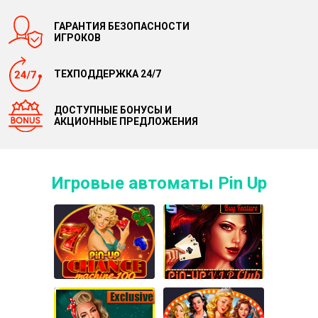
ГАРАНТИЯ БЕЗОПАСНОСТИ
ИГРОКОВ
ТЕХПОДДЕРЖКА 24/7
ДОСТУПНЫЕ БОНУСЫ И
АКЦИОННЫЕ ПРЕДЛОЖЕНИЯ
Игровые автоматы Pin Up