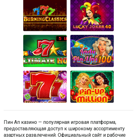
Пин Ап казино — популярная игровая платформа,
предоставляющая доступ к широкому ассортименту
азартных развлечений. Официальный сайт и рабочие