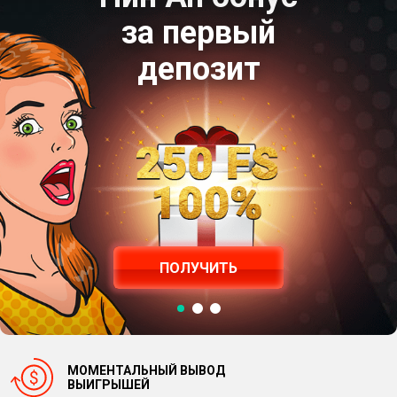
за первый
депозит
ПОЛУЧИТЬ
МОМЕНТАЛЬНЫЙ ВЫВОД
ВЫИГРЫШЕЙ